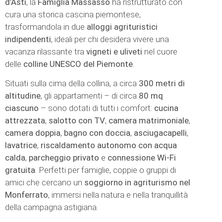
d’Asti
, la
Famiglia Massasso
ha ristrutturato con
cura una storica cascina piemontese,
trasformandola in due
alloggi agrituristici
indipendenti
, ideali per chi desidera vivere una
vacanza rilassante tra
vigneti e uliveti
nel cuore
delle
colline UNESCO del Piemonte
.
Situati sulla cima della collina, a circa
300 metri di
altitudine
, gli appartamenti – di circa
80 mq
ciascuno
– sono dotati di tutti i comfort:
cucina
attrezzata
,
salotto con TV
,
camera matrimoniale
,
camera doppia
,
bagno con doccia
,
asciugacapelli
,
lavatrice
,
riscaldamento autonomo con acqua
calda
,
parcheggio privato
e
connessione Wi-Fi
gratuita
. Perfetti per famiglie, coppie o gruppi di
amici che cercano un
soggiorno in agriturismo nel
Monferrato
, immersi nella natura e nella tranquillità
della campagna astigiana.