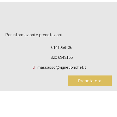
Per informazioni e prenotazioni:
0141958436
320 6342165
massasso@vignetibrichet.it
Prenota ora