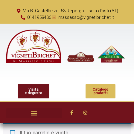
Via B. Castellazzo, 53 Repergo - Isola d'asti (AT)
0141958436
massasso@vignetibrichet.it
Visita
Catalogo
e degusta
prodotti
Il tuo carrello è vuoto.