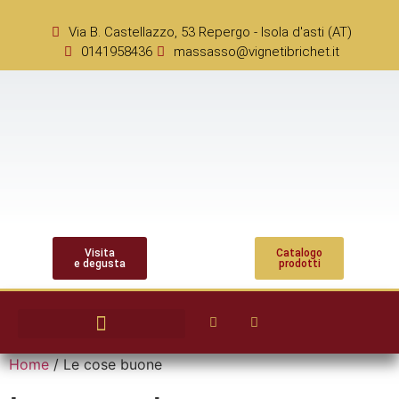
Via B. Castellazzo, 53 Repergo - Isola d'asti (AT)
0141958436
massasso@vignetibrichet.it
Visita
Catalogo
e degusta
prodotti
Home
/ Le cose buone