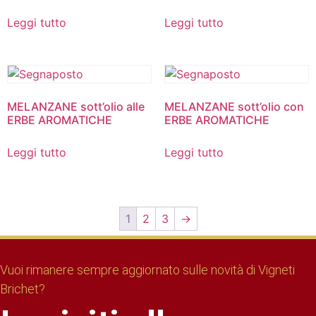
Leggi tutto
Leggi tutto
MELANZANE sott’olio alle
MELANZANE sott’olio con
ERBE AROMATICHE
ERBE AROMATICHE
Leggi tutto
Leggi tutto
1
2
3
→
Vuoi rimanere sempre aggiornato sulle novità di Vigneti
Brichet?