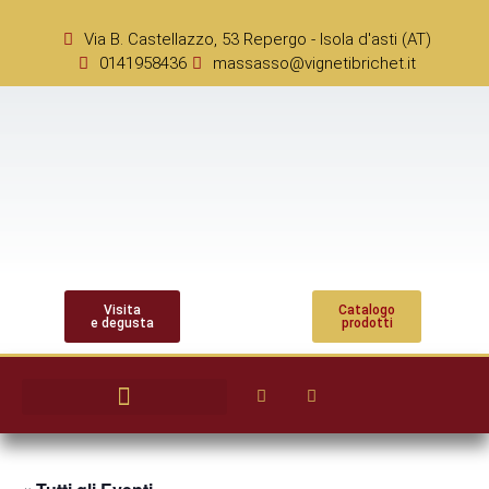
Via B. Castellazzo, 53 Repergo - Isola d'asti (AT)
0141958436
massasso@vignetibrichet.it
Visita
Catalogo
e degusta
prodotti