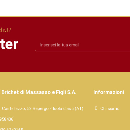
ichet?
tter
 Brichet di Massasso e Figli S.A.
Informazioni
. Castellazzo, 53 Repergo - Isola d'asti (AT)
Chi siamo
958436
320 6342165