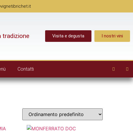
gnetibrichet.it
a tradizione
Visita e degusta
I nostri vini
enù
Contatti