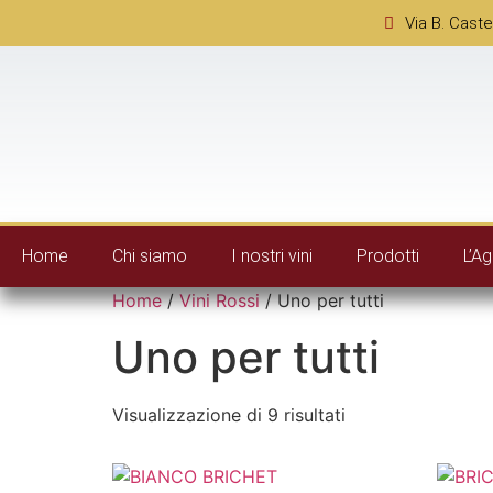
Via B. Caste
Home
Chi siamo
I nostri vini
Prodotti
L’Ag
Home
/
Vini Rossi
/ Uno per tutti
Uno per tutti
Visualizzazione di 9 risultati