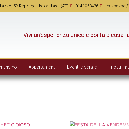
llazzo, 53 Repergo - Isola d'asti (AT)
0141958436
massasso@vi
Vivi un’esperienza unica e porta a casa l
riturismo
Appartamenti
Eventi e serate
I nostri m