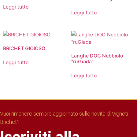
Leggi tutto
Leggi tutto
BRICHET GIOIOSO
Langhe DOC Nebbiolo
“ruGiada”
Leggi tutto
Leggi tutto
Vuoi rimanere sempre aggiornato sulle novità di Vigneti
Brichet?
Iscriviti alla