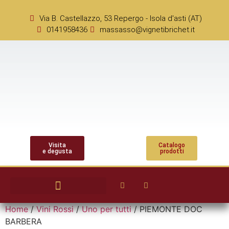
Via B. Castellazzo, 53 Repergo - Isola d'asti (AT)
0141958436
massasso@vignetibrichet.it
Visita
Catalogo
e degusta
prodotti
Home
/
Vini Rossi
/
Uno per tutti
/ PIEMONTE DOC
BARBERA