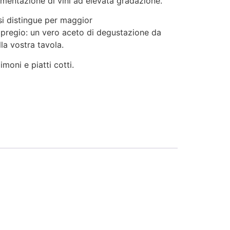
ermentazione di vini ad elevata gradazione.
 si distingue per maggior
e pregio: un vero aceto di degustazione da
lla vostra tavola.
imoni e piatti cotti.