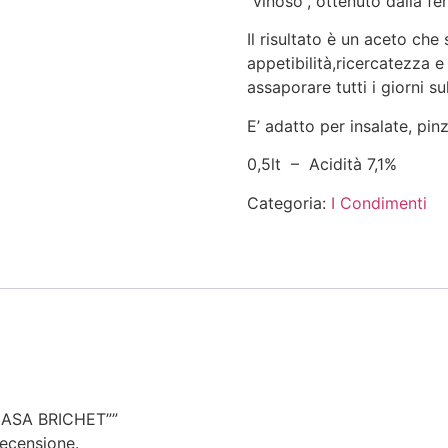
“vinoso”, ottenuto dalla f
Il risultato è un aceto che
appetibilità,ricercatezza 
assaporare tutti i giorni su
E’ adatto per insalate, pinz
0,5lt – Acidità 7,1%
Categoria:
I Condimenti
“CASA BRICHET””
ecensione.