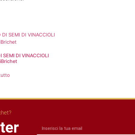
I SEMI DI VINACCIOLI
iBrichet
tutto
ichet?
tter