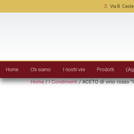
Via B. Caste
Home
Chi siamo
I nostri vini
Prodotti
L’Ag
Home
/
I Condimenti
/ ACETO di vino rosso 