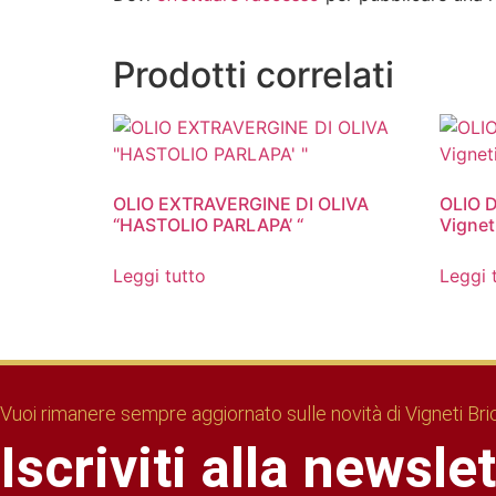
Prodotti correlati
OLIO EXTRAVERGINE DI OLIVA
OLIO D
“HASTOLIO PARLAPA’ “
Vignet
Leggi tutto
Leggi 
Vuoi rimanere sempre aggiornato sulle novità di Vigneti Br
Iscriviti alla newsle