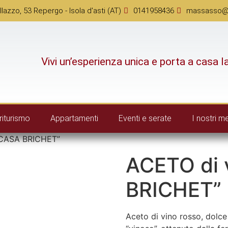
llazzo, 53 Repergo - Isola d'asti (AT)
0141958436
massasso@vi
Vivi un’esperienza unica e porta a casa l
riturismo
Appartamenti
Eventi e serate
I nostri m
“CASA BRICHET”
ACETO di 
BRICHET”
Aceto di vino rosso, dolc