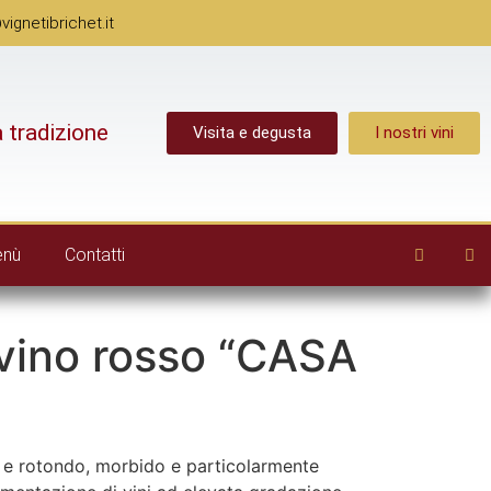
gnetibrichet.it
a tradizione
Visita e degusta
I nostri vini
enù
Contatti
vino rosso “CASA
e e rotondo, morbido e particolarmente