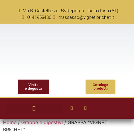
Via B. Castellazzo, 53 Repergo - Isola d'asti (AT)
0141958436
massasso@vignetibrichet.it
Visita
Catalogo
e degusta
prodotti
Home
/
Grappe e digestivi
/ GRAPPA “VIGNETI
BRICHET”