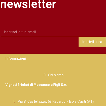
newsletter
Iscriviti ora
Informazioni
Chi siamo
Vigneti Brichet di Massasso e Figli S.A.
Via B. Castellazzo, 53 Repergo - Isola d'asti (AT)