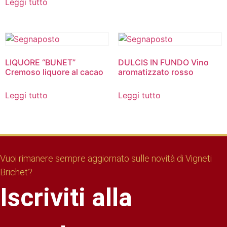
Leggi tutto
LIQUORE “BUNET”
DULCIS IN FUNDO Vino
Cremoso liquore al cacao
aromatizzato rosso
Leggi tutto
Leggi tutto
Vuoi rimanere sempre aggiornato sulle novità di Vigneti
Brichet?
Iscriviti alla