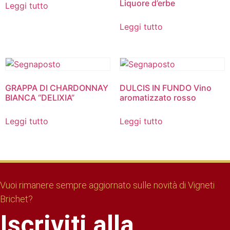
Liquore d’erbe
Leggi tutto
Leggi tutto
GRAPPA DI CHARDONNAY
DULCIS IN FUNDO Vino
BIANCA “DELIXIA”
aromatizzato rosso
Leggi tutto
Leggi tutto
Vuoi rimanere sempre aggiornato sulle novità di Vigneti
Brichet?
Iscriviti alla