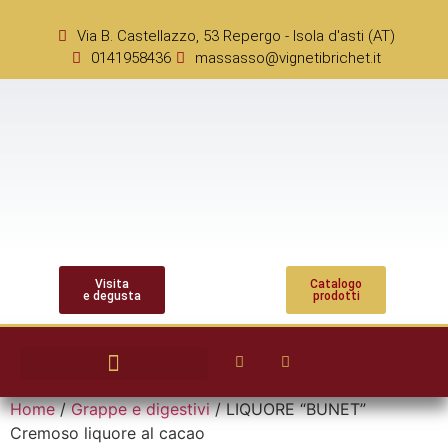
Via B. Castellazzo, 53 Repergo - Isola d'asti (AT)
0141958436
massasso@vignetibrichet.it
Visita
Catalogo
e degusta
prodotti
Home
/
Grappe e digestivi
/ LIQUORE “BUNET”
Cremoso liquore al cacao