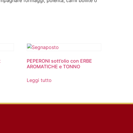
ompagnare formaggi, polenta, carni bollite o
t
PEPERONI sott’olio con ERBE
AROMATICHE e TONNO
Leggi tutto