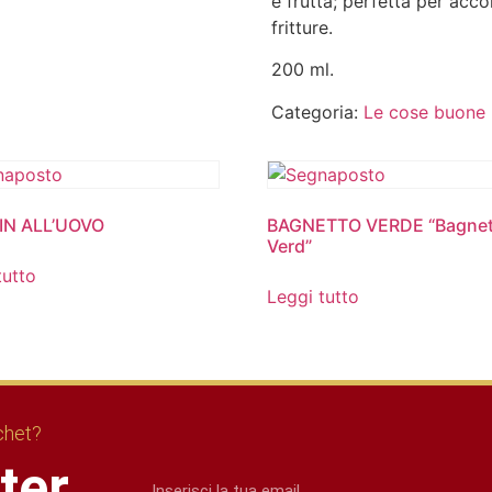
e frutta; perfetta per acc
fritture.
200 ml.
Categoria:
Le cose buone
IN ALL’UOVO
BAGNETTO VERDE “Bagne
Verd”
tutto
Leggi tutto
ichet?
tter