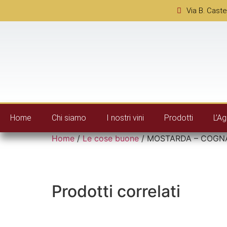
Via B. Caste
Home
Chi siamo
I nostri vini
Prodotti
L’Ag
Home
/
Le cose buone
/ MOSTARDA – COGNA
Prodotti correlati