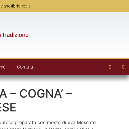
gnetibrichet.it
a tradizione
enù
Contatti
 – COGNA’ –
ESE
ontese preparata con mosto di uva Moscato