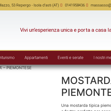
llazzo, 53 Repergo - Isola d'asti (AT)
0141958436
massasso@vi
Vivi un’esperienza unica e porta a casa l
riturismo
Appartamenti
Eventi e serate
I nostri m
’ – PIEMONTESE
MOSTARDA
PIEMONT
Una mostarda tipica piem