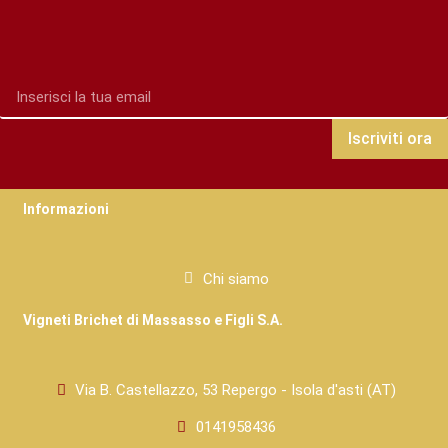
Iscriviti ora
Informazioni
Chi siamo
Vigneti Brichet di Massasso e Figli S.A.
Via B. Castellazzo, 53 Repergo - Isola d'asti (AT)
0141958436