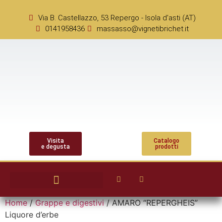
Via B. Castellazzo, 53 Repergo - Isola d'asti (AT)
0141958436
massasso@vignetibrichet.it
Visita
Catalogo
e degusta
prodotti
Home
/
Grappe e digestivi
/ AMARO “REPERGHEIS”
Liquore d’erbe